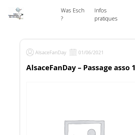
Skip
Was Esch
Infos
to
content
?
pratiques
AlsaceFanDay
01/06/2021
AlsaceFanDay – Passage asso 