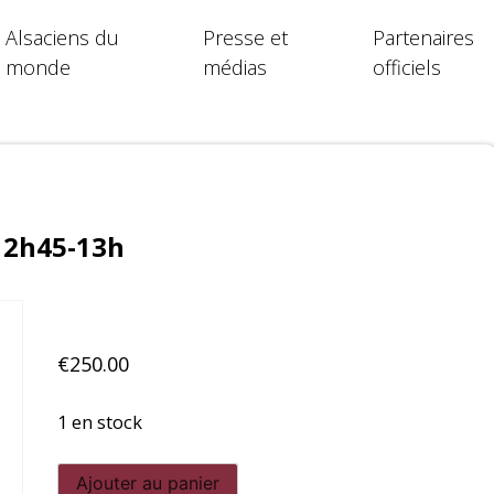
Alsaciens du
Presse et
Partenaires
monde
médias
officiels
12h45-13h
€
250.00
1 en stock
quantité
Ajouter au panier