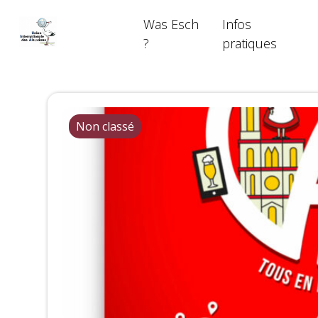
Skip
Was Esch
Infos
to
content
?
pratiques
Non classé