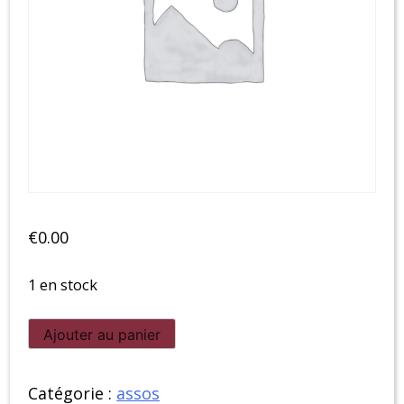
€
0.00
1 en stock
quantité
Ajouter au panier
de
AlsaceFanDay
Catégorie :
assos
-