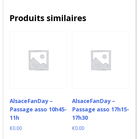
Passage
Produits similaires
asso
23h-
23h15
AlsaceFanDay –
AlsaceFanDay –
Passage asso 10h45-
Passage asso 17h15-
11h
17h30
€
0.00
€
0.00