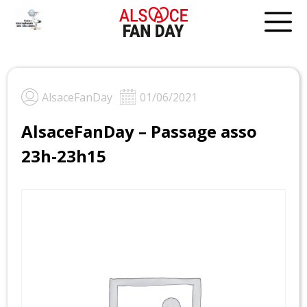
Skip
to
content
AlsaceFanDay
01/06/2021
AlsaceFanDay – Passage asso
23h-23h15