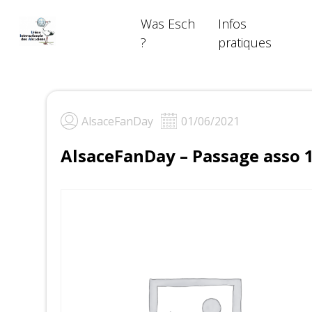
Skip
Was Esch
Infos
to
content
?
pratiques
AlsaceFanDay
01/06/2021
AlsaceFanDay – Passage asso 