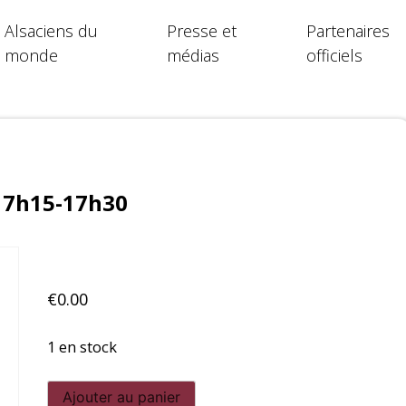
Alsaciens du
Presse et
Partenaires
monde
médias
officiels
17h15-17h30
€
0.00
1 en stock
quantité
Ajouter au panier