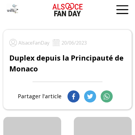
Skip
to
content
AlsaceFanDay
20/06/2023
Duplex depuis la Principauté de
Monaco
Partager l'article