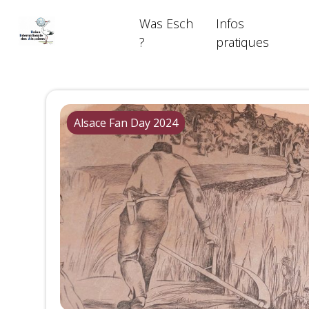
Skip
Was Esch
Infos
to
content
?
pratiques
Alsace Fan Day 2024