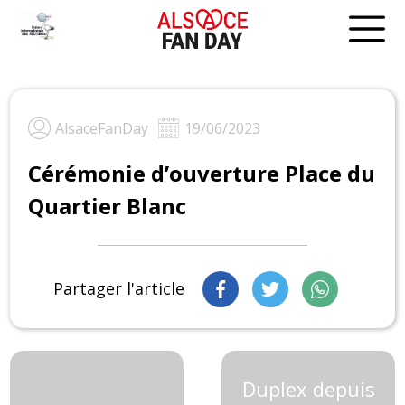
Skip
to
content
AlsaceFanDay
19/06/2023
Cérémonie d’ouverture Place du
Quartier Blanc
Partager l'article
Duplex depuis