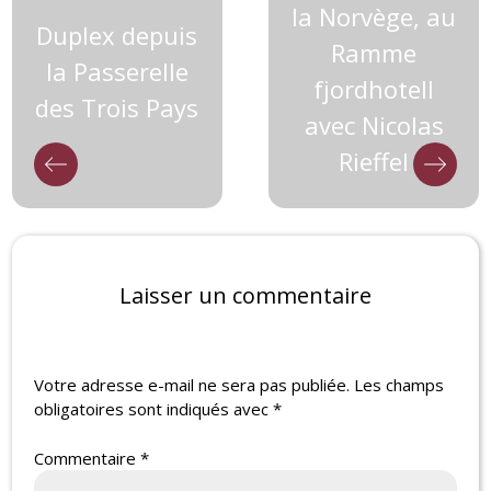
la Norvège, au
Duplex depuis
Ramme
la Passerelle
fjordhotell
des Trois Pays
avec Nicolas
Rieffel
Laisser un commentaire
Votre adresse e-mail ne sera pas publiée.
Les champs
obligatoires sont indiqués avec
*
Commentaire
*