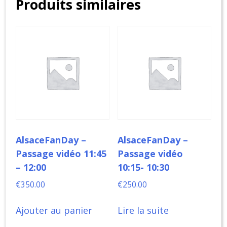
Produits similaires
vidéo
17:00
-
17:15
AlsaceFanDay –
AlsaceFanDay –
Passage vidéo 11:45
Passage vidéo
– 12:00
10:15- 10:30
€
350.00
€
250.00
Ajouter au panier
Lire la suite