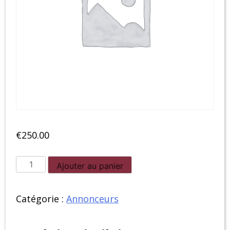
€
250.00
quantité
Ajouter au panier
de
AlsaceFanDay
Catégorie :
Annonceurs
-
Passage