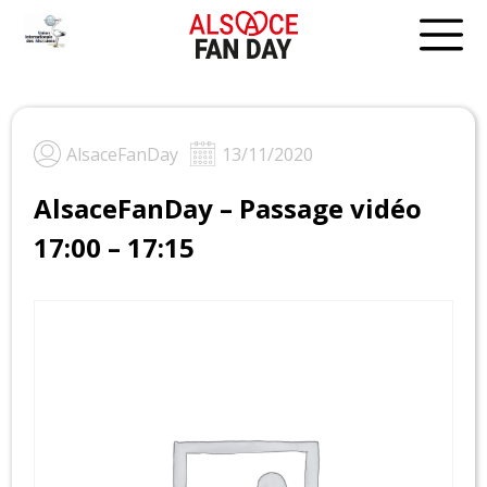
Skip
to
content
AlsaceFanDay
13/11/2020
AlsaceFanDay – Passage vidéo
17:00 – 17:15