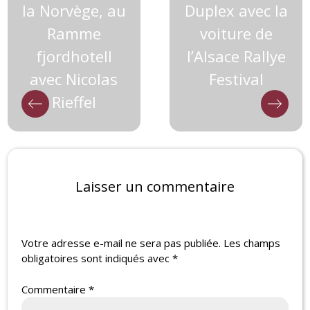
la Norvège, au
Duplex avec la
Ramme
voiture de
fjordhotell
l’Alsace Rallye
avec Nicolas
Festival
Rieffel
Laisser un commentaire
Votre adresse e-mail ne sera pas publiée.
Les champs
obligatoires sont indiqués avec
*
Commentaire
*