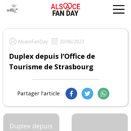
Skip
to
content
AlsaceFanDay
20/06/2023
Duplex depuis l’Office de
Tourisme de Strasbourg
Partager l'article
Duplex depuis