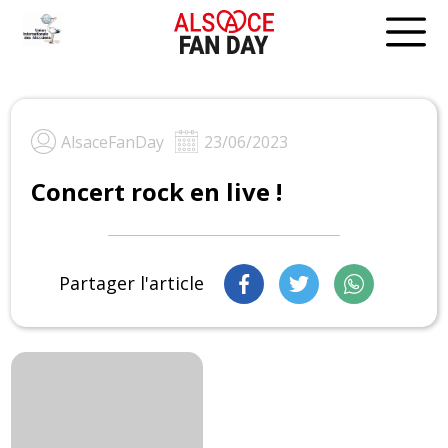
Skip
to
content
AlsaceFanDay
23/06/2023
Concert rock en live !
Partager l'article