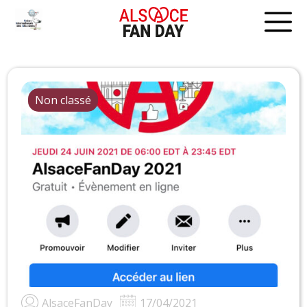
Skip
to
content
Non classé
AlsaceFanDay
17/04/2021