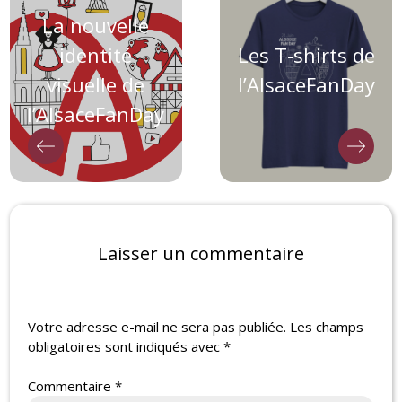
La nouvelle
identité
Les T-shirts de
visuelle de
l’AlsaceFanDay
l’AlsaceFanDay
Laisser un commentaire
Votre adresse e-mail ne sera pas publiée.
Les champs
obligatoires sont indiqués avec
*
Commentaire
*