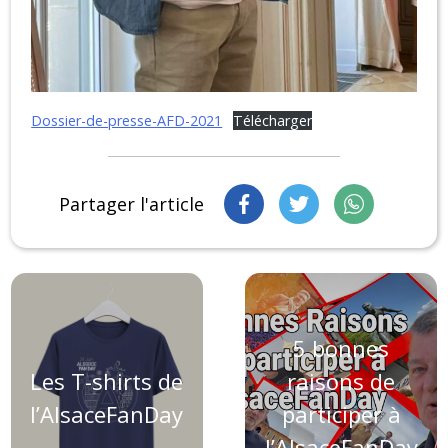
Dossier-de-presse-AFD-2021
Télécharger
Partager l'article
5 bonnes
Les T-shirts de
raisons de
l’AlsaceFanDay
participer à
l’AlsaceFanDay