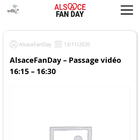
Skip
to
content
AlsaceFanDay
13/11/2020
AlsaceFanDay – Passage vidéo
16:15 – 16:30