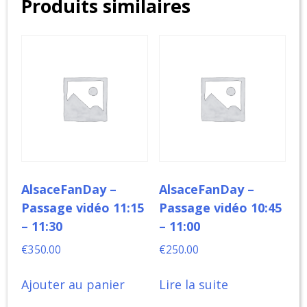
Produits similaires
vidéo
16:15
-
16:30
AlsaceFanDay –
AlsaceFanDay –
Passage vidéo 11:15
Passage vidéo 10:45
– 11:30
– 11:00
€
350.00
€
250.00
Ajouter au panier
Lire la suite