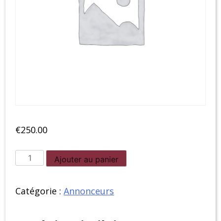
€
250.00
quantité
Ajouter au panier
de
AlsaceFanDay
Catégorie :
Annonceurs
-
Passage