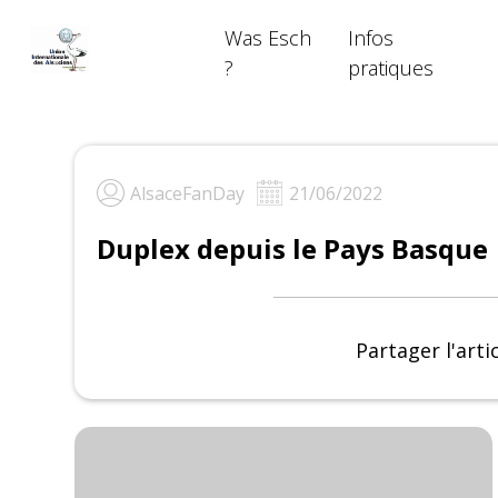
Skip
Was Esch
Infos
to
content
?
pratiques
AlsaceFanDay
21/06/2022
Duplex depuis le Pays Basque
Partager l'arti