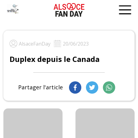
Skip
to
content
AlsaceFanDay
20/06/2023
Duplex depuis le Canada
Partager l'article