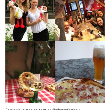
Et n’oublie pas de taguer @alsacefanday