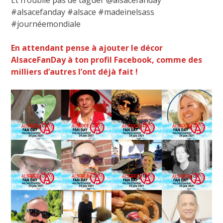
#alsacefanday #alsace #madeinelsass
#journéemondiale
En attendant pense à ajouter le décor
AlsaceFanDay à ton profil Facebook, comme des
milliers d’autres l’ont déjà fait !